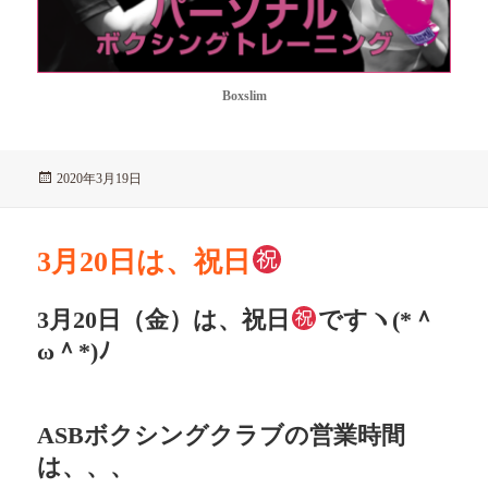
Boxslim
投
2020年3月19日
稿
日:
3月20日は、祝日
3月20日（金）は、祝日
ですヽ(*＾
ω＾*)ﾉ
ASBボクシングクラブの営業時間
は、、、