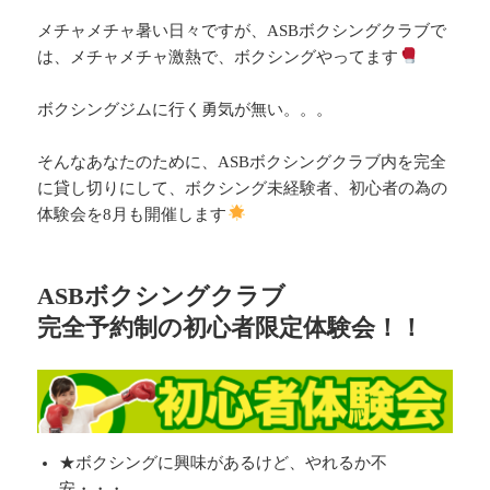
メチャメチャ暑い日々ですが、ASBボクシングクラブで
は、メチャメチャ激熱で、ボクシングやってます
ボクシングジムに行く勇気が無い。。。
そんなあなたのために、ASBボクシングクラブ内を完全
に貸し切りにして、ボクシング未経験者、初心者の為の
体験会を8月も開催します
ASBボクシングクラブ
完全予約制の初心者限定体験会！！
★ボクシングに興味があるけど、やれるか不
安・・・