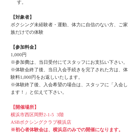
す。
【対象者】
ボクシング未経験者・運動、体力に自信のない方、ご家
族だけでの体験
【参加料金】
1,000円
※参加費は、当日受付にてスタッフにお支払い下さい。
※体験会終了後、当日入会手続きを完了された方は、体
験料1,000円をお返しいたします。
※体験終了後、入会希望の場合は、スタッフに「入会し
ます！」と伝えて下さい。
【開催場所】
横浜市西区岡野2-1-5 3階
ASBボクシングクラブ横浜店
※初心者体験会は、横浜店のみでの開催になります。