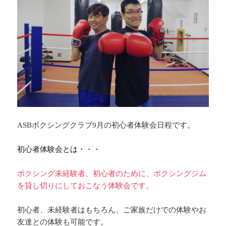
ASBボクシングクラブ9月の初心者体験会日程です。
初心者体験会とは・・・
ボクシング未経験者、初心者のために、ボクシングジム
を貸し切りにしておこなう体験会です。
初心者、未経験者はもちろん、ご家族だけでの体験やお
友達との体験も可能です。