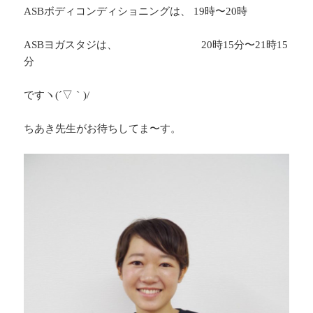
ASBボディコンディショニングは、 19時〜20時
ASBヨガスタジは、 20時15分〜21時15
分
ですヽ(´▽｀)/
ちあき先生がお待ちしてま〜す。