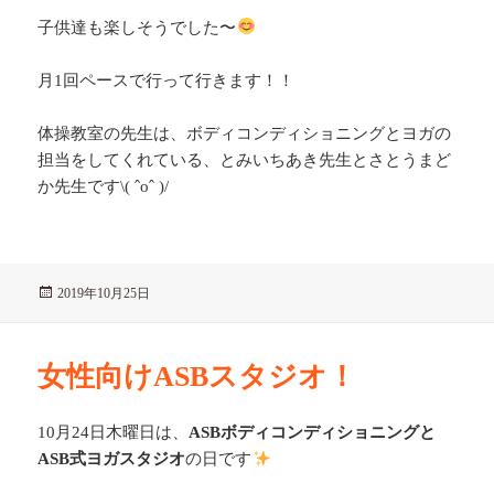
子供達も楽しそうでした〜
月1回ペースで行って行きます！！
体操教室の先生は、ボディコンディショニングとヨガの
担当をしてくれている、とみいちあき先生とさとうまど
か先生です\( ˆoˆ )/
投
2019年10月25日
稿
日:
女性向けASBスタジオ！
10月24日木曜日は、
ASBボディコンディショニングと
ASB式ヨガスタジオ
の日です