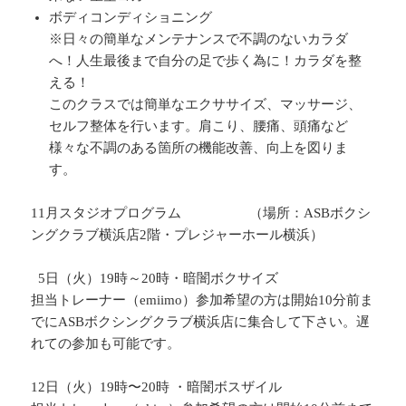
ボディコンディショニング
※日々の簡単なメンテナンスで不調のないカラダ
へ！人生最後まで自分の足で歩く為に！カラダを整
える！
このクラスでは簡単なエクササイズ、マッサージ、
セルフ整体を行います。肩こり、腰痛、頭痛など
様々な不調のある箇所の機能改善、向上を図りま
す。
11月スタジオプログラム （場所：ASBボクシ
ングクラブ横浜店2階・プレジャーホール横浜）
5日（火）19時～20時・暗闇ボクサイズ
担当トレーナー（emiimo）参加希望の方は開始10分前ま
でにASBボクシングクラブ横浜店に集合して下さい。遅
れての参加も可能です。
12日（火）19時〜20時 ・暗闇ボスザイル