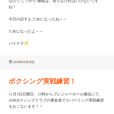
なので しっかり 睡眠は、取らなければいけないです
ね！
今日の話すも ためになったね～～
ためになったよ～～
バイナラ
投
2019年10月20日
稿
日:
ボクシング実戦練習！
11月3日日曜日、15時からプレジャーホール横浜にて、
ASBボクシングクラブの勇姿達でスパーリング実戦練習
をおこないます！！