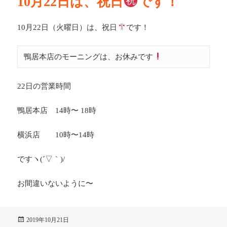
10月22日は、祝日
です！
10月22日（火曜日）は、祝日
です！
鴨居本店のモーニングは、お休みです
22日の営業時間
鴨居本店 14時〜 18時
横浜店 10時〜14時
ですヽ(´▽｀)/
お間違いないように〜
投
2019年10月21日