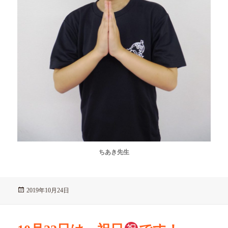
ちあき先生
投
2019年10月24日
稿
日: