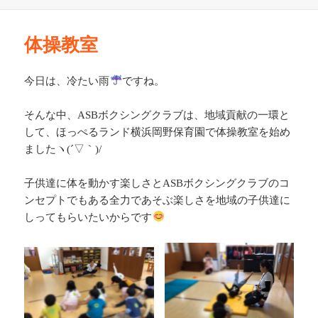
稿
日:
体操教室
今日は、冷たい雨
ですね。
そんな中、ASBボクシングクラブは、地域貢献の一環と
して、ほっぺるランド横浜岡野保育園で体操教室を始め
ましたヽ(´▽｀)/
子供達に体を動かす楽しさとASBボクシングクラブのコ
ンセプトでもある全力であそぶ楽しさを地域の子供達に
しってもらいたいからです