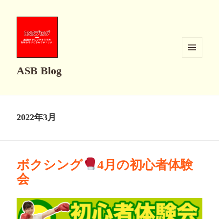
メニュ
ASB Blog
ーとウ
ィジェ
ット
2022年3月
ボクシング
4月の初心者体験
会