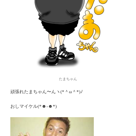
たまちゃん
頑張れたまちゃん〜んヽ(*＾ω＾*)ﾉ
おしマイケル(*☻-☻*)