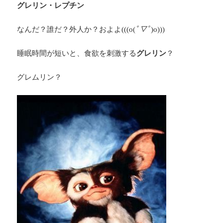
グレリン・レプチン
なんだ？誰だ？外人か？およよ(((o(
ﾟ▽ﾟ
)o)))
睡眠時間が短いと、食欲を刺激する
グレリン
？
グレムリン？