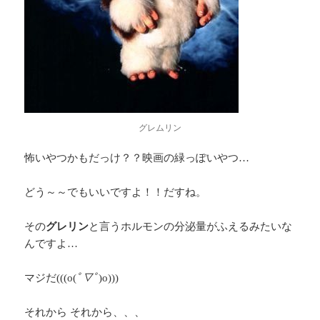
グレムリン
怖いやつかもだっけ？？映画の緑っぽいやつ…
どう～～でもいいですよ！！だすね。
その
グレリン
と言うホルモンの分泌量がふえるみたいな
んですよ…
マジだ(((o(
ﾟ▽ﾟ
)o)))
それから それから、、、