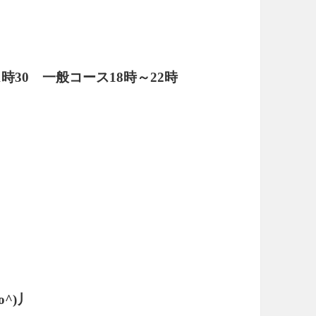
時30 一般コース18時～22時
^)丿