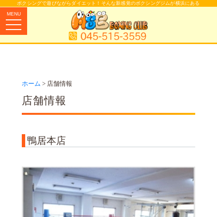
ボクシングで遊びながらダイエット！そんな新感覚のボクシングジムが横浜にある
MENU
toggle
navigation
ホーム
店舗情報
店舗情報
鴨居本店